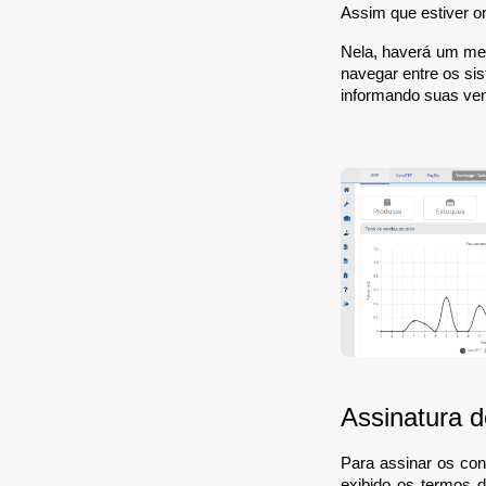
Assim que estiver on
Nela, haverá um m
navegar entre os si
informando suas ven
Assinatura 
Para assinar os con
exibido os termos d