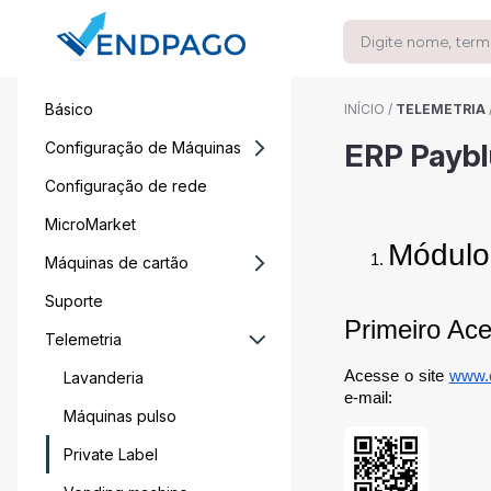
Básico
INÍCIO
/
TELEMETRIA
ERP Payb
Configuração de Máquinas
Configuração de rede
MicroMarket
Módul
Máquinas de cartão
Suporte
Primeiro Ac
Telemetria
Acesse o site
www.e
Lavanderia
e-mail:
Máquinas pulso
Private Label