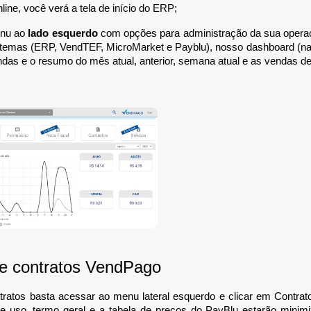
line, você verá a tela de início do ERP;
enu ao
lado esquerdo
com opções para administração da sua opera
stemas (ERP, VendTEF, MicroMarket e Payblu), nosso dashboard (na
das e o resumo do mês atual, anterior, semana atual e as vendas de
de contratos VendPago
tratos basta acessar ao menu lateral esquerdo e clicar em Contrat
e uso, termo geral e a tabela de preços do PayBlu estarão minim