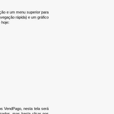
ção e um menu superior para
vegação rápida) e um gráfico
 hoje:
os VendPago, nesta tela será
izados, mas basta clicar nos